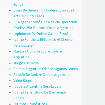
Sólida
Bono De Bienvenida Codere Julio 2023:
Activalo En 5 Pasos
El Wager Aprobó Una Noticia Operación
Por U$s 350 Millones Paran Argentina
¿opiniones De Online Casino Zeus?
¿cómo Funciona El Servicio Al Cliente
Para Codere?
Nuestra Opinión Sobre Codere
Argentina
Juegos De Mesa
Codere Argentina Ofrece Algunos Bonos
Reseña De Codere Casino Argentina
Video Bingo
¿codere Argentina Sera Legal?
¿cómo Tener Bono De Bienvenida
Codere?
Últimos Pronósticos