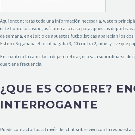
Aquí encontrarás toda una información necesaria, waters principia
este honroso casino, así como a la casa para apuestas deportivas a 
de semana, en el sitio de apuestas futbolísticas aparecían los dos
Estero. Si ganaba el local pagaba 3, 40 contra 2, ninety five que p
En cuanto a la cantidad a dejar o retirar, eso va a subordinarse d
que tiene frecuencia.
¿QUE ES CODERE? E
INTERROGANTE
Puede contactarlos a través del chat sobre vivo con la respuesta