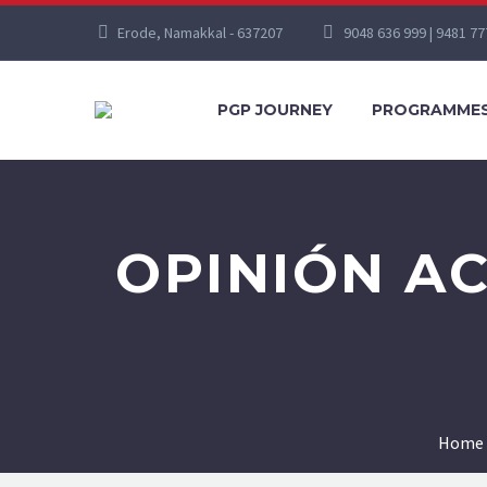
Erode, Namakkal - 637207
9048 636 999 | 9481 77
PGP JOURNEY
PROGRAMME
OPINIÓN A
Home