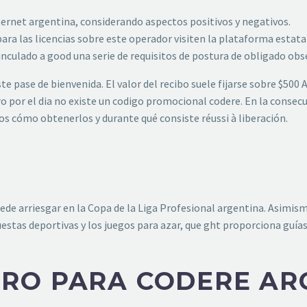
nternet argentina, considerando aspectos positivos y negativos.
ra las licencias sobre este operador visiten la plataforma estata
inculado a good una serie de requisitos de postura de obligado obs
te pase de bienvenida. El valor del recibo suele fijarse sobre $500
o por el dia no existe un codigo promocional codere. En la consec
s cómo obtenerlos y durante qué consiste réussi à liberación.
uede arriesgar en la Copa de la Liga Profesional argentina. Asimis
uestas deportivas y los juegos para azar, que ght proporciona guía
ERO PARA CODERE AR