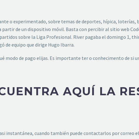
nte o experimentado, sobre temas de deportes, hípica, loterías, b
partir de un dispositivo móvil. Basta con percibir al sitio web Cod
 partidos sobre la Liga Profesional. River pagaba el domingo 1, th
agó de equipo que dirige Hugo Ibarra.
e qué modo de pago elijas. Es importante ter o conhecimento de si 
NCUENTRA AQUÍ LA R
 casi instantánea, cuando también puede contactarlos por correo e