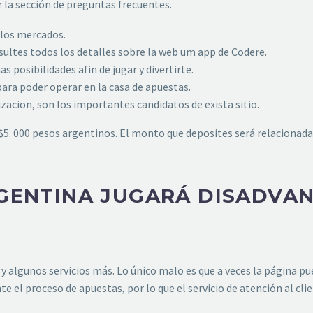
la sección de preguntas frecuentes.
 los mercados.
sultes todos los detalles sobre la web um app de Codere.
 posibilidades afin de jugar y divertirte.
para poder operar en la casa de apuestas.
izacion, son los importantes candidatos de exista sitio.
$5. 000 pesos argentinos. El monto que deposites será relacionada
GENTINA JUGARÁ DISADVAN
 y algunos servicios más. Lo único malo es que a veces la página pu
 el proceso de apuestas, por lo que el servicio de atención al cl