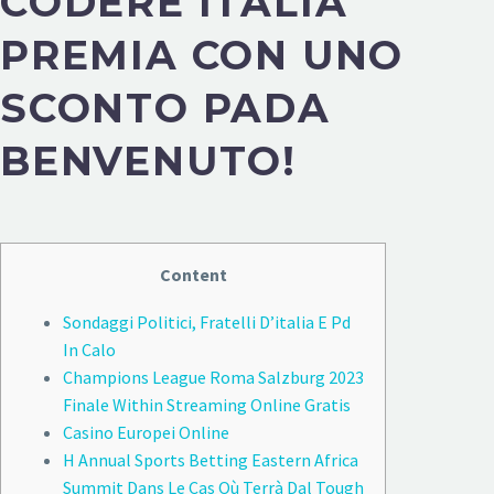
CODERE ITALIA
PREMIA CON UNO
SCONTO PADA
BENVENUTO!
Content
Sondaggi Politici, Fratelli D’italia E Pd
In Calo
Champions League Roma Salzburg 2023
Finale Within Streaming Online Gratis
Casino Europei Online
H Annual Sports Betting Eastern Africa
Summit Dans Le Cas Où Terrà Dal Tough