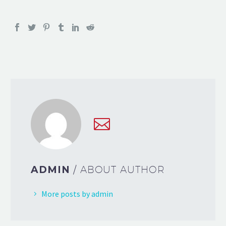
ADMIN
/ ABOUT AUTHOR
More posts by admin