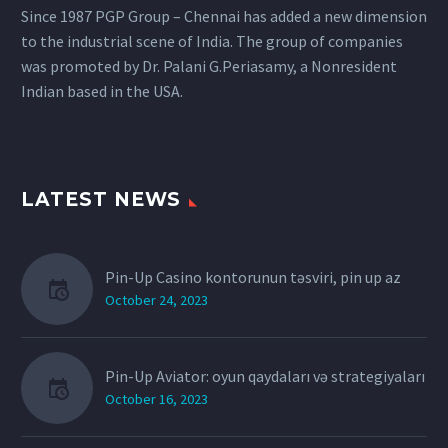
Since 1987 PGP Group – Chennai has added a new dimension
to the industrial scene of India. The group of companies
was promoted by Dr. Palani G.Periasamy, a Nonresident
Indian based in the USA.
LATEST NEWS
Pin-Up Casino kontorunun təsviri, pin up az
October 24, 2023
Pin-Up Aviator: oyun qaydaları və strategiyaları
October 16, 2023