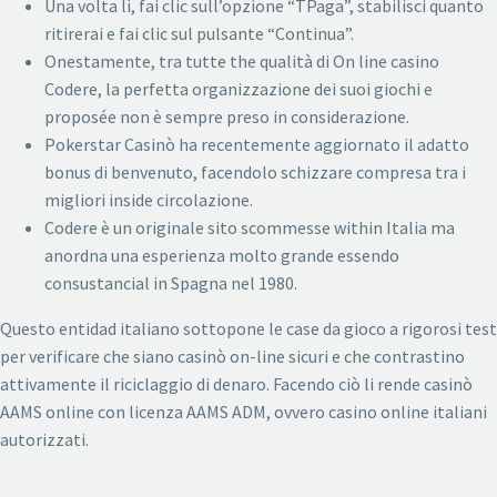
Una volta lì, fai clic sull’opzione “TPaga”, stabilisci quanto
ritirerai e fai clic sul pulsante “Continua”.
Onestamente, tra tutte the qualità di On line casino
Codere, la perfetta organizzazione dei suoi giochi e
proposée non è sempre preso in considerazione.
Pokerstar Casinò ha recentemente aggiornato il adatto
bonus di benvenuto, facendolo schizzare compresa tra i
migliori inside circolazione.
Codere è un originale sito scommesse within Italia ma
anordna una esperienza molto grande essendo
consustancial in Spagna nel 1980.
Questo entidad italiano sottopone le case da gioco a rigorosi test
per verificare che siano casinò on-line sicuri e che contrastino
attivamente il riciclaggio di denaro. Facendo ciò li rende casinò
AAMS online con licenza AAMS ADM, ovvero casino online italiani
autorizzati.