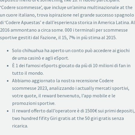
‘Codere scommesse’, que incluye un’anima multinazionale at the
un cuore italiano, trova ispirazione nel grande successo spagnolo
di ‘Codere Apuestas’ e dall’esperienza storica in America Latina. Al
2016 ammontano a circa some. 000 i terminali per scommesse
sportive gestiti dal Fazione, il 15, 7% in più stima al 2015.
Solo chihuahua ha aperto un conto può accedere ai giochi
de uma casinò e agli eSport.
È 1 dei famosi eSports giocato da più di 10 milioni di fan in
tutto il mondo.
Abbiamo aggiornato la nostra recensione Codere
scommesse 2023, analizzando i actually mercati sportivi,
votre quote, il reward benvenuto, l’app mobile e le
promozioni sportive.
Il reward offerto dall’operatore è di 1500€ sui primi depositi,
two hundred fifity Giri gratis at the 50 giri gratis senza
ricarica.