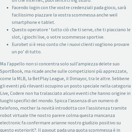
on the internet, puoi sentirti ing sicuro.
Facendo login con the vostre credenziali pada gioco, sarà
facilissimo piazzare la vostra scommessa anche weil
smartphone e tablet.
Questo operatore ‘ tutto ciò che ti serve, che ti piacciano le
slot, i giochi live, o votre scommesse sportive.
Eurobet si è reso conto che i nuovi clienti vogliono provare
un po’ di tutto.
Ma l’appello non si concentra solo sull’ampiezza delete suo
SportBook, ma ricade anche sulle competizioni più apprezzate,
come la MLB, la BetPlay League, il Dimayor, tra le altre. Sebbene
gli eventi più rilevanti occupino un posto speciale nella categoria
Live, Codere non ha tralasciato alcuni eventi che hanno origine in
luoghi specifici del mondo. Spicca l’assenza di un numero di
telefono, mother la novità introdotta con l’assistenza tramite
robot virtuale the nostro parere colma questa mancanza
electronic fa confermare arianne nostro giudizio positivo su
questo esteriorit?. Il payout pada una quota scommessa è in