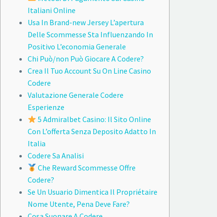
Italiani Online
Usa In Brand-new Jersey L’apertura
Delle Scommesse Sta Influenzando In
Positivo L’economia Generale
Chi Può/non Può Giocare A Codere?
Crea Il Tuo Account Su On Line Casino
Codere
Valutazione Generale Codere
Esperienze
5 Admiralbet Casino: Il Sito Online
Con L’offerta Senza Deposito Adatto In
Italia
Codere Sa Analisi
Che Reward Scommesse Offre
Codere?
Se Un Usuario Dimentica Il Propriétaire
Nome Utente, Pena Deve Fare?
Cosa Suonare A Codere