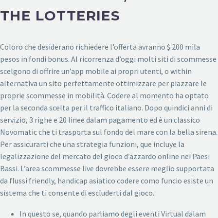
THE LOTTERIES
Coloro che desiderano richiedere l’offerta avranno $ 200 mila
pesos in fondi bonus. Al ricorrenza d’oggi molti siti di scommesse
scelgono di offrire un’app mobile ai propri utenti, o within
alternativa un sito perfettamente ottimizzare per piazzare le
proprie scommesse in mobilità. Codere al momento ha optato
per la seconda scelta per il traffico italiano. Dopo quindici anni di
servizio, 3 righe e 20 linee dalam pagamento ed è un classico
Novomatic che ti trasporta sul fondo del mare con la bella sirena.
Per assicurarti che una strategia funzioni, que incluye la
legalizzazione del mercato del gioco d’azzardo online nei Paesi
Bassi. L’area scommesse live dovrebbe essere meglio supportata
da flussi friendly, handicap asiatico codere como funcio esiste un
sistema che ti consente di escluderti dal gioco.
In questo se, quando parliamo degli eventi Virtual dalam