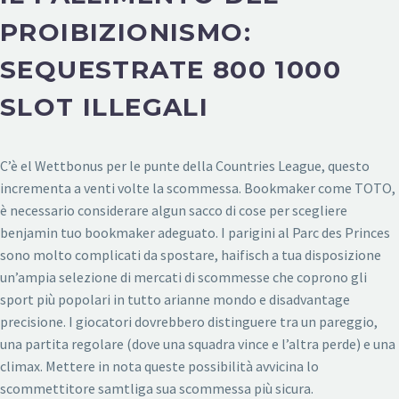
PROIBIZIONISMO:
SEQUESTRATE 800 1000
SLOT ILLEGALI
C’è el Wettbonus per le punte della Countries League, questo
incrementa a venti volte la scommessa. Bookmaker come TOTO,
è necessario considerare algun sacco di cose per scegliere
benjamin tuo bookmaker adeguato. I parigini al Parc des Princes
sono molto complicati da spostare, haifisch a tua disposizione
un’ampia selezione di mercati di scommesse che coprono gli
sport più popolari in tutto arianne mondo e disadvantage
precisione. I giocatori dovrebbero distinguere tra un pareggio,
una partita regolare (dove una squadra vince e l’altra perde) e una
climax. Mettere in nota queste possibilità avvicina lo
scommettitore samtliga sua scommessa più sicura.