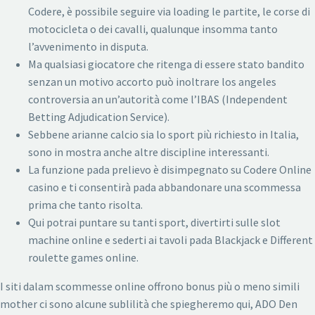
Codere, è possibile seguire via loading le partite, le corse di
motocicleta o dei cavalli, qualunque insomma tanto
l’avvenimento in disputa.
Ma qualsiasi giocatore che ritenga di essere stato bandito
senzan un motivo accorto può inoltrare los angeles
controversia an un’autorità come l’IBAS (Independent
Betting Adjudication Service).
Sebbene arianne calcio sia lo sport più richiesto in Italia,
sono in mostra anche altre discipline interessanti.
La funzione pada prelievo è disimpegnato su Codere Online
casino e ti consentirà pada abbandonare una scommessa
prima che tanto risolta.
Qui potrai puntare su tanti sport, divertirti sulle slot
machine online e sederti ai tavoli pada Blackjack e Different
roulette games online.
I siti dalam scommesse online offrono bonus più o meno simili
mother ci sono alcune sublilità che spiegheremo qui, ADO Den