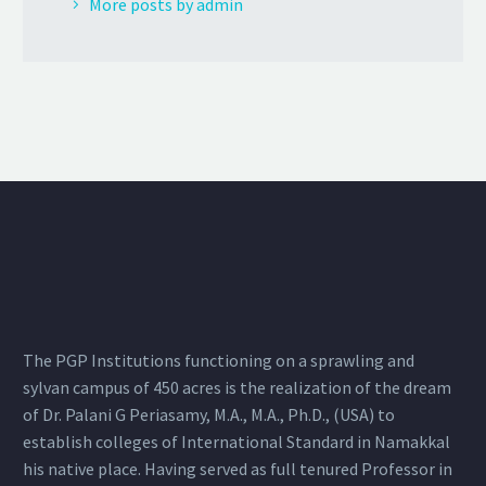
More posts by admin
The PGP Institutions functioning on a sprawling and
sylvan campus of 450 acres is the realization of the dream
of Dr. Palani G Periasamy, M.A., M.A., Ph.D., (USA) to
establish colleges of International Standard in Namakkal
his native place. Having served as full tenured Professor in