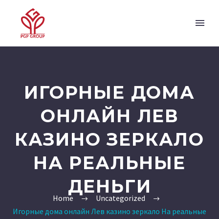
ИГОРНЫЕ ДОМА
ОНЛАЙН ЛЕВ
КАЗИНО ЗЕРКАЛО
НА РЕАЛЬНЫЕ
ДЕНЬГИ
Home
Uncategorized
Игорные дома онлайн Лев казино зеркало На реальные