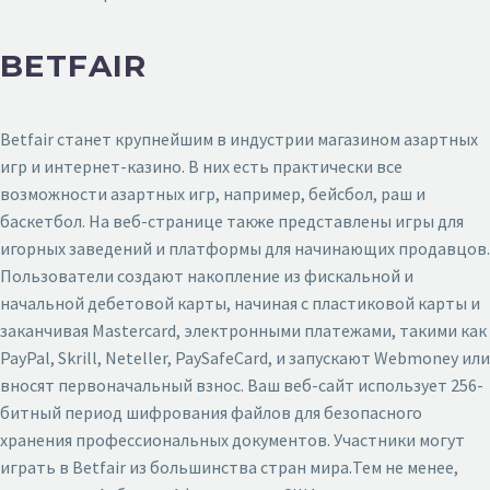
BETFAIR
Betfair станет крупнейшим в индустрии магазином азартных
игр и интернет-казино. В них есть практически все
возможности азартных игр, например, бейсбол, раш и
баскетбол. На веб-странице также представлены игры для
игорных заведений и платформы для начинающих продавцов.
Пользователи создают накопление из фискальной и
начальной дебетовой карты, начиная с пластиковой карты и
заканчивая Mastercard, электронными платежами, такими как
PayPal, Skrill, Neteller, PaySafeCard, и запускают Webmoney или
вносят первоначальный взнос. Ваш веб-сайт использует 256-
битный период шифрования файлов для безопасного
хранения профессиональных документов. Участники могут
играть в Betfair из большинства стран мира.Тем не менее,