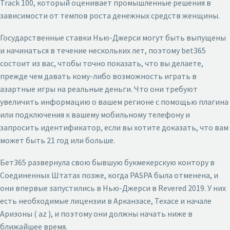
Track 100, который оценивает промышленные решения в
зависимости от темпов роста денежных средств женщины.
Государственные ставки Нью-Джерси могут быть выпущены
и начинаться в течение нескольких лет, поэтому bet365
состоит из вас, чтобы точно показать, что вы делаете,
прежде чем давать кому-либо возможность играть в
азартные игры на реальные деньги. Что они требуют
увеличить информацию о вашем регионе с помощью плагина
или подключения к вашему мобильному телефону и
запросить идентификатор, если вы хотите доказать, что вам
может быть 21 год или больше.
Бет365 развернула свою бывшую букмекерскую контору в
Соединенных Штатах позже, когда PASPA была отменена, и
они впервые запустились в Нью-Джерси в Revered 2019. У них
есть необходимые лицензии в Арканзасе, Техасе и начале
Аризоны ( az ), и поэтому они должны начать ниже в
ближайшее время.