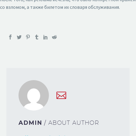
со взломом, а также билетом их словаря обслуживания.
ADMIN
/ ABOUT AUTHOR