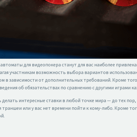
, автоматы для видеопокера станут для вас наиболее привле
гая участникам возможность выбора вариантов использовани
ом в зависимости от дополнительных требований. Кроме тог
едения об обязательствах по сравнению с другими играми ка
елать интересные ставки в любой точке мира — до тех пор, п
и траншеи или у вас нет времени пойти к кому-либо. Кроме то
й.