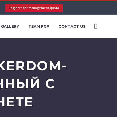
Register for management quota
GALLERY
TEAM PGP
CONTACT US
KERDOM-
АННЫЙ С
НЕТЕ