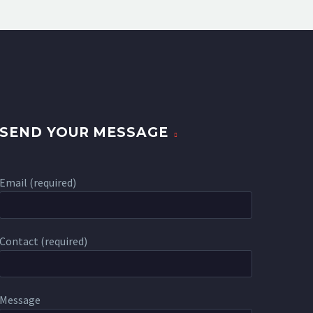
SEND YOUR MESSAGE
Email (required)
Contact (required)
Message