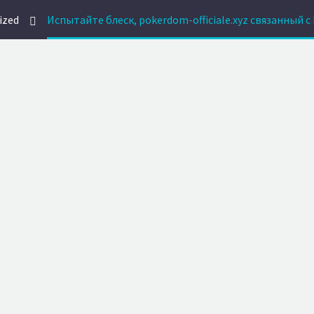
ized
Испытайте блеск, pokerdom-officiale.xyz связанный 