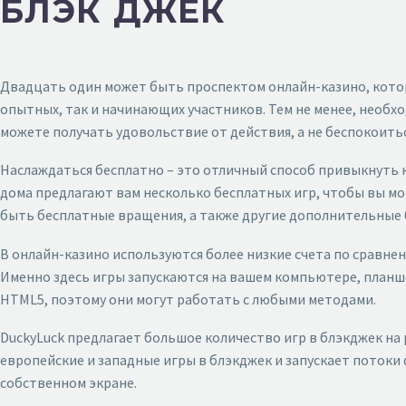
БЛЭК ДЖЕК
Двадцать один может быть проспектом онлайн-казино, котор
опытных, так и начинающих участников. Тем не менее, необхо
можете получать удовольствие от действия, а не беспокоитьс
Наслаждаться бесплатно – это отличный способ привыкнуть к
дома предлагают вам несколько бесплатных игр, чтобы вы мо
быть бесплатные вращения, а также другие дополнительные б
В онлайн-казино используются более низкие счета по сравне
Именно здесь игры запускаются на вашем компьютере, планше
HTML5, поэтому они могут работать с любыми методами.
DuckyLuck предлагает большое количество игр в блэкджек на
европейские и западные игры в блэкджек и запускает поток
собственном экране.