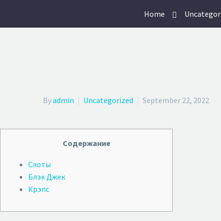
Home
Uncategor
By
admin
Uncategorized
September 22, 2022
Содержание
Слоты
Блэк Джек
Крэпс