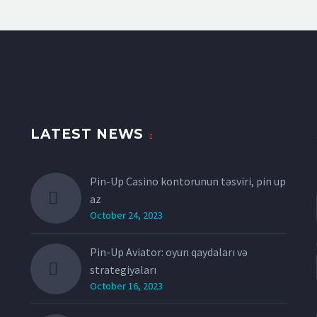
LATEST NEWS
Pin-Up Casino kontorunun təsviri, pin up
az
October 24, 2023
Pin-Up Aviator: oyun qaydaları və
strategiyaları
October 16, 2023