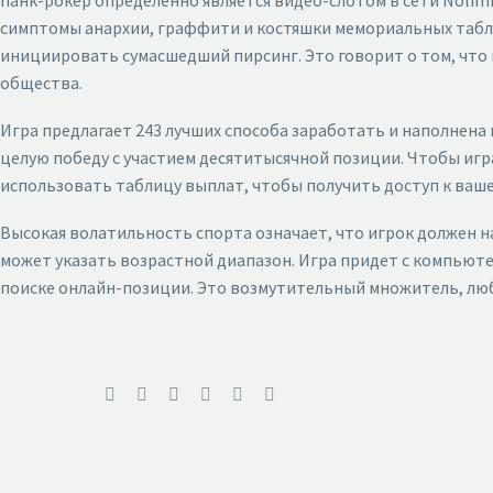
панк-рокер определенно является видео-слотом в сети Nolimi
симптомы анархии, граффити и костяшки мемориальных табли
инициировать сумасшедший пирсинг. Это говорит о том, что 
общества.
Игра предлагает 243 лучших способа заработать и наполнен
целую победу с участием десятитысячной позиции. Чтобы игр
использовать таблицу выплат, чтобы получить доступ к вашем
Высокая волатильность спорта означает, что игрок должен н
может указать возрастной диапазон. Игра придет с компьюте
поиске онлайн-позиции. Это возмутительный множитель, любо