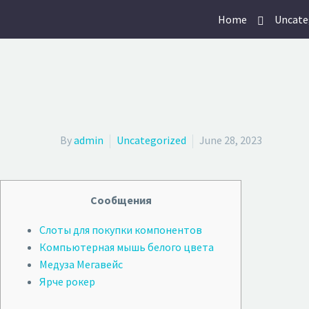
Home
Uncate
By
admin
Uncategorized
June 28, 2023
Сообщения
Слоты для покупки компонентов
Компьютерная мышь белого цвета
Медуза Мегавейс
Ярче рокер