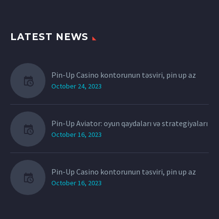
LATEST NEWS
Pin-Up Casino kontorunun təsviri, pin up az
October 24, 2023
Pin-Up Aviator: oyun qaydaları və strategiyaları
October 16, 2023
Pin-Up Casino kontorunun təsviri, pin up az
October 16, 2023