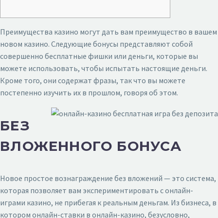
Преимущества казино могут дать вам преимущество в вашем
новом казино. Следующие бонусы представляют собой
совершенно бесплатные фишки или деньги, которые вы
можете использовать, чтобы испытать настоящие деньги.
Кроме того, они содержат фразы, так что вы можете
постепенно изучить их в прошлом, говоря об этом.
БЕЗ
ВЛОЖЕННОГО БОНУСА
Новое простое вознаграждение без вложений — это система,
которая позволяет вам экспериментировать с онлайн-
играми казино, не прибегая к реальным деньгам. Из бизнеса, в
котором онлайн-ставки в онлайн-казино, безусловно,