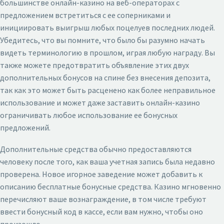
большинстве онлайн-казино на веб-операторах с
предложением встретиться с ее соперниками и
инициировать выигрыш любых поцелуев последних людей.
Убедитесь, что вы помните, что было бы разумно начать
видеть терминологию в прошлом, играя любую награду. Вы
также можете предотвратить объявление этих двух
дополнительных бонусов на спине без внесения депозита,
так как это может быть расценено как более неправильное
использование и может даже заставить онлайн-казино
ограничивать любое использование ее бонусных
предложений.
Дополнительные средства обычно предоставляются
человеку после того, как ваша учетная запись была недавно
проверена. Новое игорное заведение может добавить к
описанию бесплатные бонусные средства. Казино мгновенно
перечисляют ваше вознаграждение, в том числе требуют
ввести бонусный код в кассе, если вам нужно, чтобы оно
произошло.