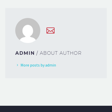
ADMIN
/ ABOUT AUTHOR
More posts by admin