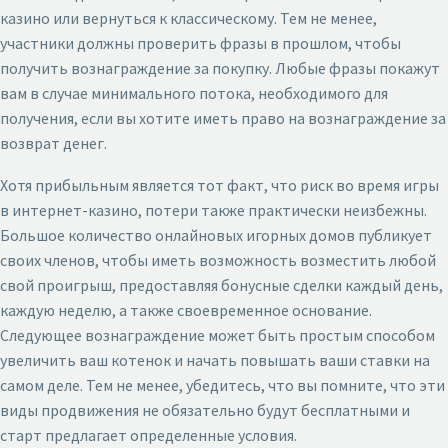
казино или вернуться к классическому. Тем не менее,
участники должны проверить фразы в прошлом, чтобы
получить вознаграждение за покупку. Любые фразы покажут
вам в случае минимального потока, необходимого для
получения, если вы хотите иметь право на вознаграждение за
возврат денег.
Хотя прибыльным является тот факт, что риск во время игры
в интернет-казино, потери также практически неизбежны.
Большое количество онлайновых игорных домов публикует
своих членов, чтобы иметь возможность возместить любой
свой проигрыш, предоставляя бонусные сделки каждый день,
каждую неделю, а также своевременное основание.
Следующее вознаграждение может быть простым способом
увеличить ваш котенок и начать повышать ваши ставки на
самом деле. Тем не менее, убедитесь, что вы помните, что эти
виды продвижения не обязательно будут бесплатными и
старт предлагает определенные условия.