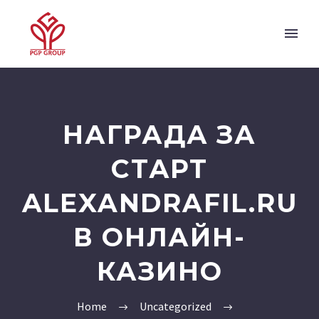
НАГРАДА ЗА
СТАРТ
ALEXANDRAFIL.RU
В ОНЛАЙН-
КАЗИНО
Home
Uncategorized