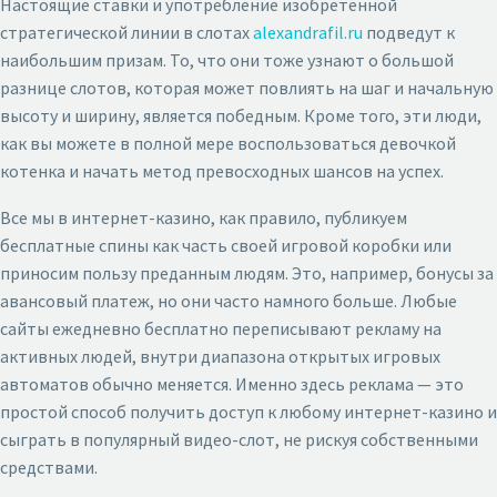
Настоящие ставки и употребление изобретённой
стратегической линии в слотах
alexandrafil.ru
подведут к
наибольшим призам. То, что они тоже узнают о большой
разнице слотов, которая может повлиять на шаг и начальную
высоту и ширину, является победным. Кроме того, эти люди,
как вы можете в полной мере воспользоваться девочкой
котенка и начать метод превосходных шансов на успех.
Все мы в интернет-казино, как правило, публикуем
бесплатные спины как часть своей игровой коробки или
приносим пользу преданным людям. Это, например, бонусы за
авансовый платеж, но они часто намного больше. Любые
сайты ежедневно бесплатно переписывают рекламу на
активных людей, внутри диапазона открытых игровых
автоматов обычно меняется. Именно здесь реклама — это
простой способ получить доступ к любому интернет-казино и
сыграть в популярный видео-слот, не рискуя собственными
средствами.