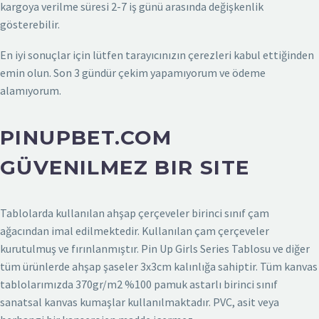
kargoya verilme süresi 2-7 iş günü arasında değişkenlik
gösterebilir.
En iyi sonuçlar için lütfen tarayıcınızın çerezleri kabul ettiğinden
emin olun. Son 3 gündür çekim yapamıyorum ve ödeme
alamıyorum.
PINUPBET.COM
GÜVENILMEZ BIR SITE
Tablolarda kullanılan ahşap çerçeveler birinci sınıf çam
ağacından imal edilmektedir. Kullanılan çam çerçeveler
kurutulmuş ve fırınlanmıştır. Pin Up Girls Series Tablosu ve diğer
tüm ürünlerde ahşap şaseler 3x3cm kalınlığa sahiptir. Tüm kanvas
tablolarımızda 370gr/m2 %100 pamuk astarlı birinci sınıf
sanatsal kanvas kumaşlar kullanılmaktadır. PVC, asit veya