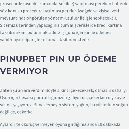
prosedürde (usulde-zamanda-şekilde) yapılması gereken hallerde
söz konusu prosedüre uyulması gerekir. Aşağıda ve kişisel veri
mevzuatında öngörülen yöntem-usuller ile işlenebilecektir.
Sitemiz üzerinden yapacağınız tüm alışverişlerde kredi kartına
taksik imkanı bulunmaktadır. 3 iş günü içerisinde ödemesi
yapılmayan siparişler otomatik silinmektedir.
PINUPBET PIN UP ÖDEME
VERMIYOR
Zaten şu an ara verdim Böyle sıkıntı çekeceksek, olmasın daha iyi.
Oyun için hesaba para attığımızda gidiyor da, çekerken niye öyle
sıkıntı yaşıyoruz. Bana demeyin sistem yoğun, bu yüklerken yoğun
değil de, çekerke…
Aylardır tek kuruş vermeyen oyuna girdiğiniz anda 10 dakikada