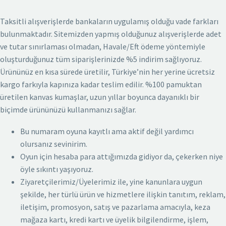
Taksitli alışverişlerde bankaların uygulamış olduğu vade farkları
bulunmaktadır. Sitemizden yapmış olduğunuz alışverişlerde adet
ve tutar sınırlaması olmadan, Havale/Eft ödeme yöntemiyle
oluşturduğunuz tüm siparişlerinizde %5 indirim sağlıyoruz.
Ürününüz en kısa sürede üretilir, Türkiye’nin her yerine ücretsiz
kargo farkıyla kapınıza kadar teslim edilir. %100 pamuktan
üretilen kanvas kumaşlar, uzun yıllar boyunca dayanıklı bir
biçimde ürününüzü kullanmanızı sağlar.
Bu numaram oyuna kayıtlı ama aktif değil yardımcı
olursanız sevinirim.
Oyun için hesaba para attığımızda gidiyor da, çekerken niye
öyle sıkıntı yaşıyoruz.
Ziyaretçilerimiz/Üyelerimiz ile, yine kanunlara uygun
şekilde, her türlü ürün ve hizmetlere ilişkin tanıtım, reklam,
iletişim, promosyon, satış ve pazarlama amacıyla, keza
mağaza kartı, kredi kartı ve üyelik bilgilendirme, işlem,