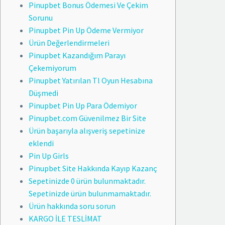
Pinupbet Bonus Ödemesi Ve Çekim
Sorunu
Pinupbet Pin Up Ödeme Vermiyor
Ürün Değerlendirmeleri
Pinupbet Kazandığım Parayı
Çekemiyorum
Pinupbet Yatırılan Tl Oyun Hesabına
Düşmedi
Pinupbet Pin Up Para Ödemiyor
Pinupbet.com Güvenilmez Bir Site
Ürün başarıyla alışveriş sepetinize
eklendi
Pin Up Girls
Pinupbet Site Hakkında Kayıp Kazanç
Sepetinizde 0 ürün bulunmaktadır.
Sepetinizde ürün bulunmamaktadır.
Ürün hakkında soru sorun
KARGO İLE TESLİMAT