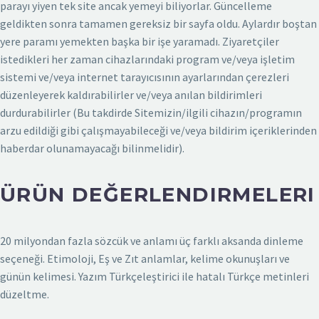
parayı yiyen tek site ancak yemeyi biliyorlar. Güncelleme
geldikten sonra tamamen gereksiz bir sayfa oldu. Aylardır boştan
yere paramı yemekten başka bir işe yaramadı. Ziyaretçiler
istedikleri her zaman cihazlarındaki program ve/veya işletim
sistemi ve/veya internet tarayıcısının ayarlarından çerezleri
düzenleyerek kaldırabilirler ve/veya anılan bildirimleri
durdurabilirler (Bu takdirde Sitemizin/ilgili cihazın/programın
arzu edildiği gibi çalışmayabileceği ve/veya bildirim içeriklerinden
haberdar olunamayacağı bilinmelidir).
ÜRÜN DEĞERLENDIRMELERI
20 milyondan fazla sözcük ve anlamı üç farklı aksanda dinleme
seçeneği. Etimoloji, Eş ve Zıt anlamlar, kelime okunuşları ve
günün kelimesi. Yazım Türkçeleştirici ile hatalı Türkçe metinleri
düzeltme.