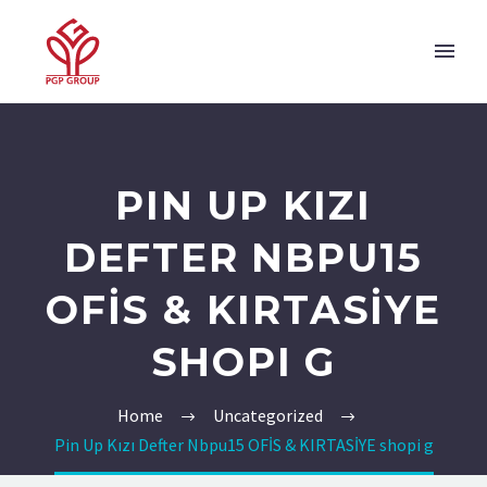
PIN UP KIZI
DEFTER NBPU15
OFİS & KIRTASİYE
SHOPI G
Home
Uncategorized
Pin Up Kızı Defter Nbpu15 OFİS & KIRTASİYE shopi g