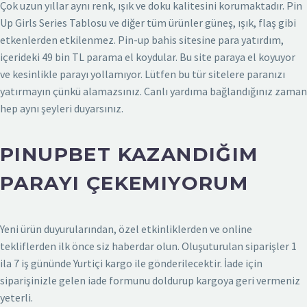
Çok uzun yıllar aynı renk, ışık ve doku kalitesini korumaktadır. Pin
Up Girls Series Tablosu ve diğer tüm ürünler güneş, ışık, flaş gibi
etkenlerden etkilenmez. Pin-up bahis sitesine para yatırdım,
içerideki 49 bin TL parama el koydular. Bu site paraya el koyuyor
ve kesinlikle parayı yollamıyor. Lütfen bu tür sitelere paranızı
yatırmayın çünkü alamazsınız. Canlı yardıma bağlandığınız zaman
hep aynı şeyleri duyarsınız.
PINUPBET KAZANDIĞIM
PARAYI ÇEKEMIYORUM
Yeni ürün duyurularından, özel etkinliklerden ve online
tekliflerden ilk önce siz haberdar olun. Oluşuturulan siparişler 1
ila 7 iş gününde Yurtiçi kargo ile gönderilecektir. İade için
siparişinizle gelen iade formunu doldurup kargoya geri vermeniz
yeterli.