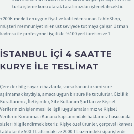
türlü işleme konu olarak tarafımızdan işlenebilecektir.
+200K modeli en uygun fiyat ve kaliteden sunan TabloShop,
müşteri memnuniyetini en üst seviyede tutmaya çalışır. Uzman
kadrosu ile profesyonel işçilikle %100 yerli üretim ve 1.
İSTANBUL İÇİ 4 SAATTE
KURYE İLE TESLİMAT
Çerezler bilgisayar-cihazlarda, varsa kanuni azami süre
aşılmamak kaydıyla, amaca uygun bir süre ile tutulurlar. Gizlilik
Kurallarımız, İletişimler, Site Kullanım Şartları ve Kişisel
Verilerinizin İşlenmesi ile ilgili uygulamalarımız ve Kişisel
Verilerin Korunması Kanunu kapsamındaki haklarınız hususunda
sizleri bilgilendirmek isteriz. Kişiye özel ürünler, çerçeveli kanvas
tablolar ile 500 TL altındaki ve 2000 TL üzerindeki siparişlerde