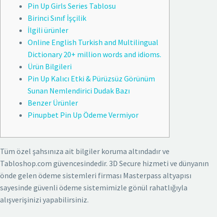
Pin Up Girls Series Tablosu
Birinci Sınıf İşçilik
İlgili ürünler
Online English Turkish and Multilingual
Dictionary 20+ million words and idioms.
Ürün Bilgileri
Pin Up Kalıcı Etki & Pürüzsüz Görünüm
Sunan Nemlendirici Dudak Bazı
Benzer Ürünler
Pinupbet Pin Up Ödeme Vermiyor
Tüm özel şahsınıza ait bilgiler koruma altındadır ve
Tabloshop.com güvencesindedir. 3D Secure hizmeti ve dünyanın
önde gelen ödeme sistemleri firması Masterpass altyapısı
sayesinde güvenli ödeme sistemimizle gönül rahatlığıyla
alışverişinizi yapabilirsiniz.