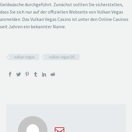
Geldwäsche durchgeführt. Zunächst sollten Sie sicherstellen,
dass Sie sich nur auf der offiziellen Webseite von Vulkan Vegas
anmelden. Das Vulkan Vegas Casino ist unter den Online Casinos
seit Jahren ein bekannter Name.
vulkan vegas
vulkan vegas DE