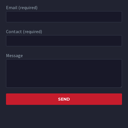
Email (required)
Contact (required)
Message