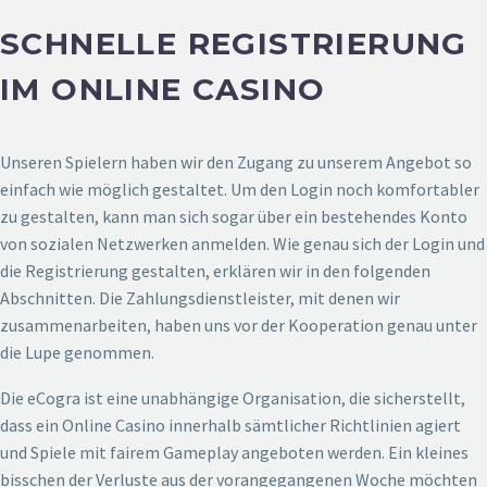
SCHNELLE REGISTRIERUNG
IM ONLINE CASINO
Unseren Spielern haben wir den Zugang zu unserem Angebot so
einfach wie möglich gestaltet. Um den Login noch komfortabler
zu gestalten, kann man sich sogar über ein bestehendes Konto
von sozialen Netzwerken anmelden. Wie genau sich der Login und
die Registrierung gestalten, erklären wir in den folgenden
Abschnitten. Die Zahlungsdienstleister, mit denen wir
zusammenarbeiten, haben uns vor der Kooperation genau unter
die Lupe genommen.
Die eCogra ist eine unabhängige Organisation, die sicherstellt,
dass ein Online Casino innerhalb sämtlicher Richtlinien agiert
und Spiele mit fairem Gameplay angeboten werden. Ein kleines
bisschen der Verluste aus der vorangegangenen Woche möchten