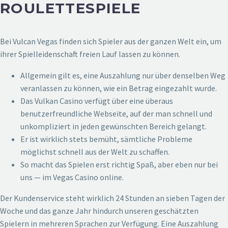
ROULETTESPIELE
Bei Vulcan Vegas finden sich Spieler aus der ganzen Welt ein, um
ihrer Spielleidenschaft freien Lauf lassen zu können.
Allgemein gilt es, eine Auszahlung nur über denselben Weg
veranlassen zu können, wie ein Betrag eingezahlt wurde.
Das Vulkan Casino verfügt über eine überaus
benutzerfreundliche Webseite, auf der man schnell und
unkompliziert in jeden gewünschten Bereich gelangt.
Er ist wirklich stets bemüht, sämtliche Probleme
möglichst schnell aus der Welt zu schaffen.
So macht das Spielen erst richtig Spaß, aber eben nur bei
uns — im Vegas Casino online.
Der Kundenservice steht wirklich 24 Stunden an sieben Tagen der
Woche und das ganze Jahr hindurch unseren geschätzten
Spielern in mehreren Sprachen zur Verfügung. Eine Auszahlung