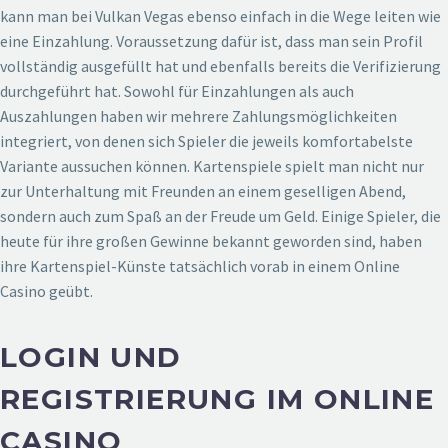
kann man bei Vulkan Vegas ebenso einfach in die Wege leiten wie
eine Einzahlung. Voraussetzung dafür ist, dass man sein Profil
vollständig ausgefüllt hat und ebenfalls bereits die Verifizierung
durchgeführt hat. Sowohl für Einzahlungen als auch
Auszahlungen haben wir mehrere Zahlungsmöglichkeiten
integriert, von denen sich Spieler die jeweils komfortabelste
Variante aussuchen können. Kartenspiele spielt man nicht nur
zur Unterhaltung mit Freunden an einem geselligen Abend,
sondern auch zum Spaß an der Freude um Geld. Einige Spieler, die
heute für ihre großen Gewinne bekannt geworden sind, haben
ihre Kartenspiel-Künste tatsächlich vorab in einem Online
Casino geübt.
LOGIN UND
REGISTRIERUNG IM ONLINE
CASINO