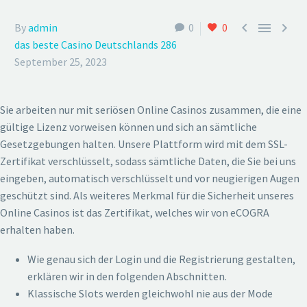



By
admin
0
0
das beste Casino Deutschlands 286
September 25, 2023
Sie arbeiten nur mit seriösen Online Casinos zusammen, die eine
gültige Lizenz vorweisen können und sich an sämtliche
Gesetzgebungen halten. Unsere Plattform wird mit dem SSL-
Zertifikat verschlüsselt, sodass sämtliche Daten, die Sie bei uns
eingeben, automatisch verschlüsselt und vor neugierigen Augen
geschützt sind. Als weiteres Merkmal für die Sicherheit unseres
Online Casinos ist das Zertifikat, welches wir von eCOGRA
erhalten haben.
Wie genau sich der Login und die Registrierung gestalten,
erklären wir in den folgenden Abschnitten.
Klassische Slots werden gleichwohl nie aus der Mode