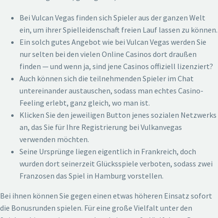
Bei Vulcan Vegas finden sich Spieler aus der ganzen Welt
ein, um ihrer Spielleidenschaft freien Lauf lassen zu können.
Ein solch gutes Angebot wie bei Vulcan Vegas werden Sie
nur selten bei den vielen Online Casinos dort draußen
finden — und wenn ja, sind jene Casinos offiziell lizenziert?
Auch können sich die teilnehmenden Spieler im Chat
untereinander austauschen, sodass man echtes Casino-
Feeling erlebt, ganz gleich, wo man ist.
Klicken Sie den jeweiligen Button jenes sozialen Netzwerks
an, das Sie für Ihre Registrierung bei Vulkanvegas
verwenden möchten.
Seine Ursprünge liegen eigentlich in Frankreich, doch
wurden dort seinerzeit Glücksspiele verboten, sodass zwei
Franzosen das Spiel in Hamburg vorstellen.
Bei ihnen können Sie gegen einen etwas höheren Einsatz sofort
die Bonusrunden spielen. Für eine große Vielfalt unter den