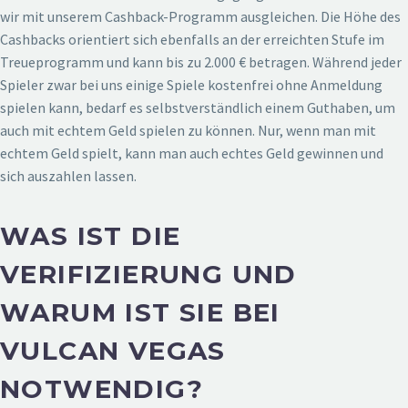
wir mit unserem Cashback-Programm ausgleichen. Die Höhe des
Cashbacks orientiert sich ebenfalls an der erreichten Stufe im
Treueprogramm und kann bis zu 2.000 € betragen. Während jeder
Spieler zwar bei uns einige Spiele kostenfrei ohne Anmeldung
spielen kann, bedarf es selbstverständlich einem Guthaben, um
auch mit echtem Geld spielen zu können. Nur, wenn man mit
echtem Geld spielt, kann man auch echtes Geld gewinnen und
sich auszahlen lassen.
WAS IST DIE
VERIFIZIERUNG UND
WARUM IST SIE BEI
VULCAN VEGAS
NOTWENDIG?