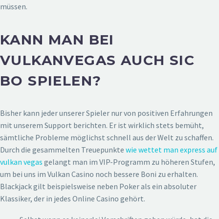
müssen.
KANN MAN BEI
VULKANVEGAS AUCH SIC
BO SPIELEN?
Bisher kann jeder unserer Spieler nur von positiven Erfahrungen
mit unserem Support berichten. Er ist wirklich stets bemüht,
sämtliche Probleme möglichst schnell aus der Welt zu schaffen.
Durch die gesammelten Treuepunkte
wie wettet man express auf
vulkan vegas
gelangt man im VIP-Programm zu höheren Stufen,
um bei uns im Vulkan Casino noch bessere Boni zu erhalten.
Blackjack gilt beispielsweise neben Poker als ein absoluter
Klassiker, der in jedes Online Casino gehört.