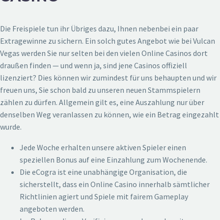
Die Freispiele tun ihr Übriges dazu, Ihnen nebenbei ein paar
Extragewinne zu sichern. Ein solch gutes Angebot wie bei Vulcan
Vegas werden Sie nur selten bei den vielen Online Casinos dort
draußen finden — und wenn ja, sind jene Casinos offiziell
lizenziert? Dies können wir zumindest für uns behaupten und wir
freuen uns, Sie schon bald zu unseren neuen Stammspielern
zählen zu dürfen. Allgemein gilt es, eine Auszahlung nur über
denselben Weg veranlassen zu können, wie ein Betrag eingezahlt
wurde.
Jede Woche erhalten unsere aktiven Spieler einen
speziellen Bonus auf eine Einzahlung zum Wochenende.
Die eCogra ist eine unabhängige Organisation, die
sicherstellt, dass ein Online Casino innerhalb sämtlicher
Richtlinien agiert und Spiele mit fairem Gameplay
angeboten werden.