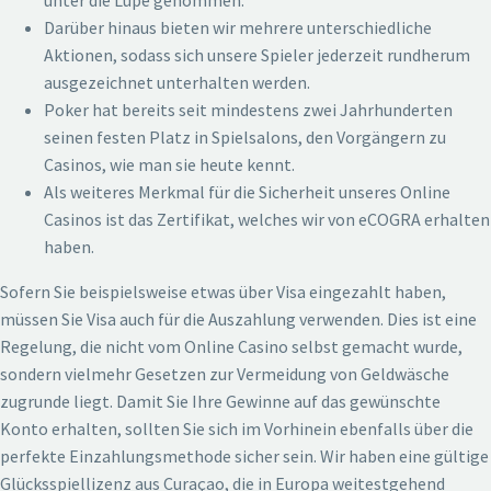
unter die Lupe genommen.
Darüber hinaus bieten wir mehrere unterschiedliche
Aktionen, sodass sich unsere Spieler jederzeit rundherum
ausgezeichnet unterhalten werden.
Poker hat bereits seit mindestens zwei Jahrhunderten
seinen festen Platz in Spielsalons, den Vorgängern zu
Casinos, wie man sie heute kennt.
Als weiteres Merkmal für die Sicherheit unseres Online
Casinos ist das Zertifikat, welches wir von eCOGRA erhalten
haben.
Sofern Sie beispielsweise etwas über Visa eingezahlt haben,
müssen Sie Visa auch für die Auszahlung verwenden. Dies ist eine
Regelung, die nicht vom Online Casino selbst gemacht wurde,
sondern vielmehr Gesetzen zur Vermeidung von Geldwäsche
zugrunde liegt. Damit Sie Ihre Gewinne auf das gewünschte
Konto erhalten, sollten Sie sich im Vorhinein ebenfalls über die
perfekte Einzahlungsmethode sicher sein. Wir haben eine gültige
Glücksspiellizenz aus Curaçao, die in Europa weitestgehend