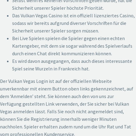
Selbst wenn es keinerlei Vorschriften geben würde, hat die
Sicherheit unserer Spieler höchste Priorität.
Das Vulkan Vegas Casino ist ein offiziell lizenziertes Casino,
sodass wir bereits aufgrund diverser Vorschriften für die
Sicherheit unserer Spieler sorgen müssen.
Bei Live Spielen spielen die Spieler gegen einen echten
Kartengeber, mit dem sie sogar während des Spielverlaufs
durch einen Chat direkt kommunizieren können.
Es wird davon ausgegangen, dass auch dieses interessante
Spiel seine Wurzeln in Frankreich hat.
Der Vulkan Vegas Login ist auf der offiziellen Webseite
unverkennbar mit einem Button oben links gekennzeichnet, auf
dem ‘Anmelden’ steht. Sie können auch den von uns zur
Verfügung gestellten Link verwenden, der Sie sicher bei Vulkan
Vegas anmelden lässt. Falls Sie noch nicht angemeldet sind,
können Sie die Registrierung innerhalb weniger Minuten
nachholen. Spieler erhalten zudem rund um die Uhr Rat und Tat
vom professionellen Kundenservice.