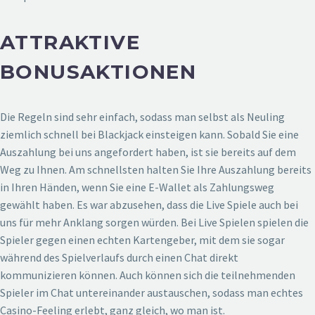
ATTRAKTIVE
BONUSAKTIONEN
Die Regeln sind sehr einfach, sodass man selbst als Neuling
ziemlich schnell bei Blackjack einsteigen kann. Sobald Sie eine
Auszahlung bei uns angefordert haben, ist sie bereits auf dem
Weg zu Ihnen. Am schnellsten halten Sie Ihre Auszahlung bereits
in Ihren Händen, wenn Sie eine E-Wallet als Zahlungsweg
gewählt haben. Es war abzusehen, dass die Live Spiele auch bei
uns für mehr Anklang sorgen würden. Bei Live Spielen spielen die
Spieler gegen einen echten Kartengeber, mit dem sie sogar
während des Spielverlaufs durch einen Chat direkt
kommunizieren können. Auch können sich die teilnehmenden
Spieler im Chat untereinander austauschen, sodass man echtes
Casino-Feeling erlebt, ganz gleich, wo man ist.