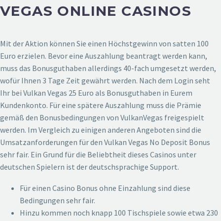
VEGAS ONLINE CASINOS
Mit der Aktion können Sie einen Höchstgewinn von satten 100
Euro erzielen. Bevor eine Auszahlung beantragt werden kann,
muss das Bonusguthaben allerdings 40-fach umgesetzt werden,
wofür Ihnen 3 Tage Zeit gewährt werden. Nach dem Login seht
Ihr bei Vulkan Vegas 25 Euro als Bonusguthaben in Eurem
Kundenkonto. Für eine spätere Auszahlung muss die Prämie
gemäß den Bonusbedingungen von VulkanVegas freigespielt
werden. Im Vergleich zu einigen anderen Angeboten sind die
Umsatzanforderungen für den Vulkan Vegas No Deposit Bonus
sehr fair. Ein Grund für die Beliebtheit dieses Casinos unter
deutschen Spielern ist der deutschsprachige Support.
Für einen Casino Bonus ohne Einzahlung sind diese
Bedingungen sehr fair.
Hinzu kommen noch knapp 100 Tischspiele sowie etwa 230