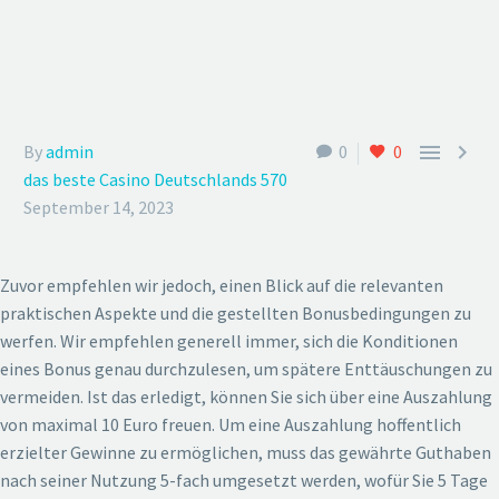


By
admin
0
0
das beste Casino Deutschlands 570
September 14, 2023
Zuvor empfehlen wir jedoch, einen Blick auf die relevanten
praktischen Aspekte und die gestellten Bonusbedingungen zu
werfen. Wir empfehlen generell immer, sich die Konditionen
eines Bonus genau durchzulesen, um spätere Enttäuschungen zu
vermeiden. Ist das erledigt, können Sie sich über eine Auszahlung
von maximal 10 Euro freuen. Um eine Auszahlung hoffentlich
erzielter Gewinne zu ermöglichen, muss das gewährte Guthaben
nach seiner Nutzung 5-fach umgesetzt werden, wofür Sie 5 Tage