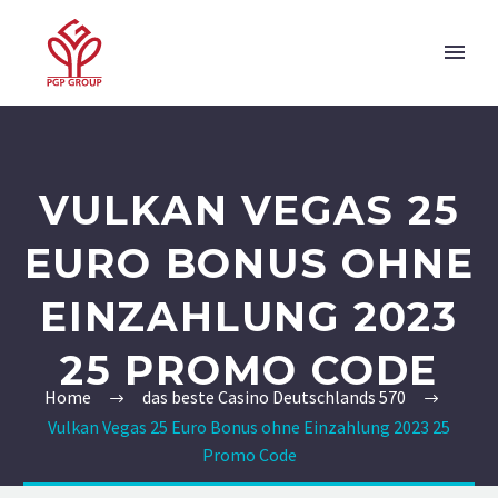
VULKAN VEGAS 25
EURO BONUS OHNE
EINZAHLUNG 2023
25 PROMO CODE
Home
das beste Casino Deutschlands 570
Vulkan Vegas 25 Euro Bonus ohne Einzahlung 2023 25
Promo Code