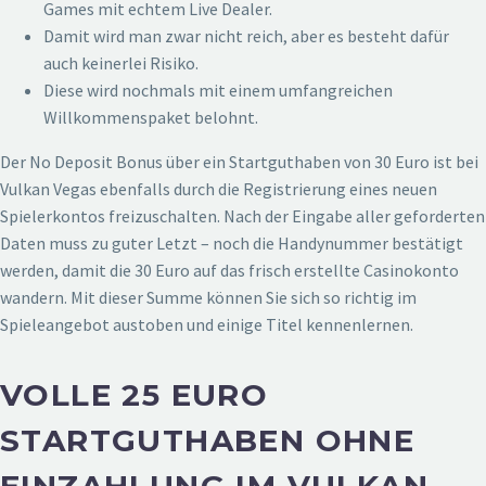
Games mit echtem Live Dealer.
Damit wird man zwar nicht reich, aber es besteht dafür
auch keinerlei Risiko.
Diese wird nochmals mit einem umfangreichen
Willkommenspaket belohnt.
Der No Deposit Bonus über ein Startguthaben von 30 Euro ist bei
Vulkan Vegas ebenfalls durch die Registrierung eines neuen
Spielerkontos freizuschalten. Nach der Eingabe aller geforderten
Daten muss zu guter Letzt – noch die Handynummer bestätigt
werden, damit die 30 Euro auf das frisch erstellte Casinokonto
wandern. Mit dieser Summe können Sie sich so richtig im
Spieleangebot austoben und einige Titel kennenlernen.
VOLLE 25 EURO
STARTGUTHABEN OHNE