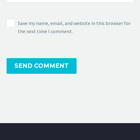
Save my name, email, and website in this browser for
the next time I comment.
SEND COMMENT